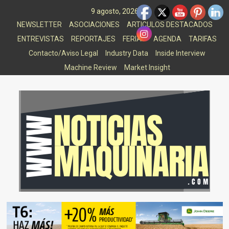
Saltar
9 agosto, 2026
al
NEWSLETTER
ASOCIACIONES
ARTICULOS DESTACADOS
contenido
ENTREVISTAS
REPORTAJES
FERIAS
AGENDA
TARIFAS
Contacto/Aviso Legal
Industry Data
Inside Interview
Machine Review
Market Insight