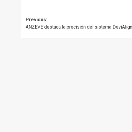
Post
Previous:
ANZEVE destaca la precisión del sistema DeviAlig
navigation