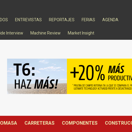
ADOS
ENTREVISTAS
REPORTAJES
FERIAS
AGENDA
ide Interview
Machine Review
Market Insight
IOMASA
CARRETERAS
COMPONENTES
CONSTRUC