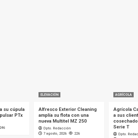
ELEVACIÓN
AGRÍCOLA
a su cúpula
Alfresco Exterior Cleaning
Agrícola C
mpulsar PTx
amplía su flota con una
a sus clien
nueva Multitel MZ 250
cosechado
Serie T
246
Dpto. Redacción
7 agosto, 2026
226
Dpto. Reda