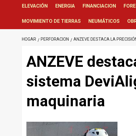
ELEVACIÓN
ENERGIA
FINANCIACION
FORE
MOVIMIENTO DE TIERRAS
NEUMÁTICOS
OBR
HOGAR
PERFORACION
ANZEVE DESTACA LA PRECISIÓN
ANZEVE destaca 
sistema DeviAli
maquinaria