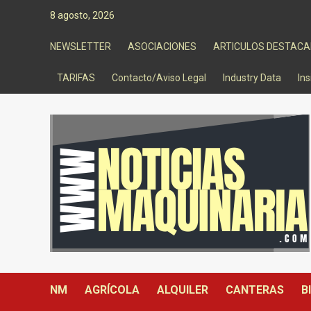
Saltar
8 agosto, 2026
al
contenido
NEWSLETTER
ASOCIACIONES
ARTICULOS DESTAC
TARIFAS
Contacto/Aviso Legal
Industry Data
Ins
NM
AGRÍCOLA
ALQUILER
CANTERAS
B