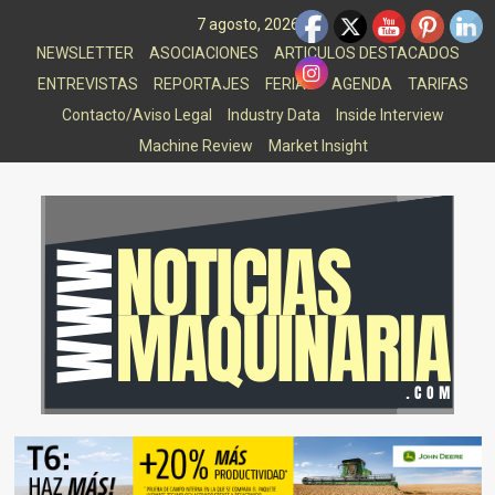
Saltar
7 agosto, 2026
al
NEWSLETTER
ASOCIACIONES
ARTICULOS DESTACADOS
contenido
ENTREVISTAS
REPORTAJES
FERIAS
AGENDA
TARIFAS
Contacto/Aviso Legal
Industry Data
Inside Interview
Machine Review
Market Insight