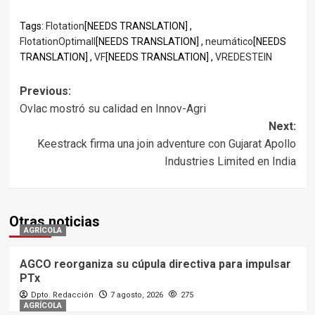
Tags:
Flotation
[NEEDS TRANSLATION] ,
FlotationOptimall
[NEEDS TRANSLATION] ,
neumático
[NEEDS
TRANSLATION] ,
VF
[NEEDS TRANSLATION] ,
VREDESTEIN
Post
Previous:
Ovlac mostró su calidad en Innov-Agri
navigation
Next:
Keestrack firma una join adventure con Gujarat Apollo
Industries Limited en India
Otras noticias
AGRÍCOLA
AGCO reorganiza su cúpula directiva para impulsar
PTx
Dpto. Redacción
7 agosto, 2026
275
AGRÍCOLA