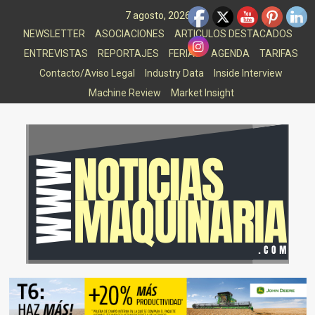
Saltar
7 agosto, 2026
al
NEWSLETTER
ASOCIACIONES
ARTICULOS DESTACADOS
contenido
ENTREVISTAS
REPORTAJES
FERIAS
AGENDA
TARIFAS
Contacto/Aviso Legal
Industry Data
Inside Interview
Machine Review
Market Insight