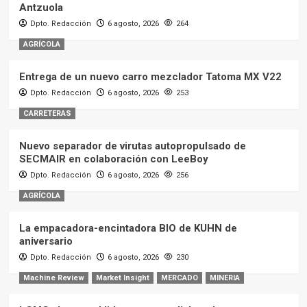
Antzuola
Dpto. Redacción
6 agosto, 2026
264
AGRÍCOLA
Entrega de un nuevo carro mezclador Tatoma MX V22
Dpto. Redacción
6 agosto, 2026
253
CARRETERAS
Nuevo separador de virutas autopropulsado de
SECMAIR en colaboración con LeeBoy
Dpto. Redacción
6 agosto, 2026
256
AGRÍCOLA
La empacadora-encintadora BIO de KUHN de
aniversario
Dpto. Redacción
6 agosto, 2026
230
Machine Review
Market Insight
MERCADO
MINERIA