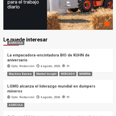
Le puede interesar
AGRÍCOLA
La empacadora-encintadora BIO de KUHN de
aniversario
Dpto. Redacción
6 agosto, 2026
31
Machine Review
Market Insight
MERCADO
MINERIA
LGMG alcanza el liderazgo mundial en dumpers
mineros
Dpto. Redacción
6 agosto, 2026
91
AGRÍCOLA