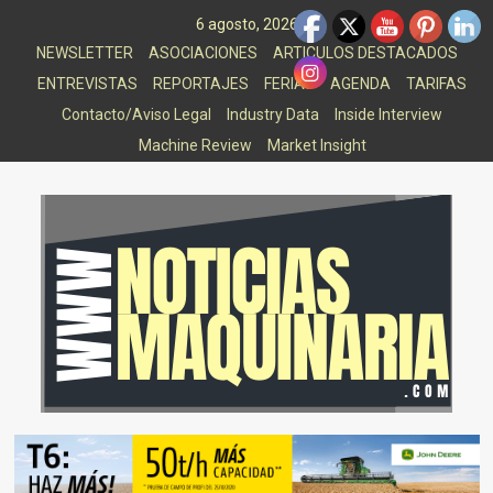
Saltar
6 agosto, 2026
al
NEWSLETTER
ASOCIACIONES
ARTICULOS DESTACADOS
contenido
ENTREVISTAS
REPORTAJES
FERIAS
AGENDA
TARIFAS
Contacto/Aviso Legal
Industry Data
Inside Interview
Machine Review
Market Insight