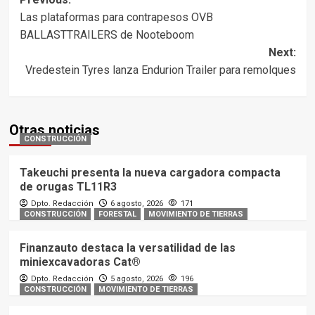
Post
Las plataformas para contrapesos OVB
navigation
BALLASTTRAILERS de Nooteboom
Next:
Vredestein Tyres lanza Endurion Trailer para remolques
Otras noticias
CONSTRUCCIÓN
Takeuchi presenta la nueva cargadora compacta
de orugas TL11R3
Dpto. Redacción
6 agosto, 2026
171
CONSTRUCCIÓN
FORESTAL
MOVIMIENTO DE TIERRAS
Finanzauto destaca la versatilidad de las
miniexcavadoras Cat®
Dpto. Redacción
5 agosto, 2026
196
CONSTRUCCIÓN
MOVIMIENTO DE TIERRAS