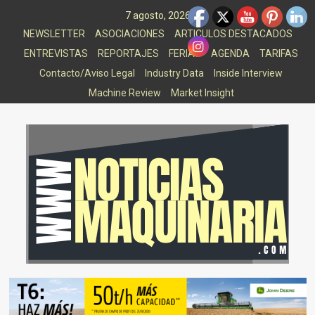
Saltar
7 agosto, 2026
al
NEWSLETTER
ASOCIACIONES
ARTICULOS DESTACADOS
contenido
ENTREVISTAS
REPORTAJES
FERIAS
AGENDA
TARIFAS
Contacto/Aviso Legal
Industry Data
Inside Interview
Machine Review
Market Insight