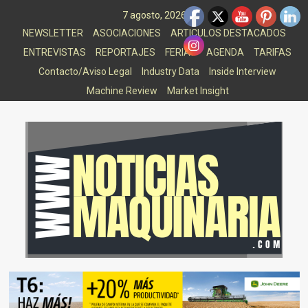
Saltar
7 agosto, 2026
al
NEWSLETTER
ASOCIACIONES
ARTICULOS DESTACADOS
contenido
ENTREVISTAS
REPORTAJES
FERIAS
AGENDA
TARIFAS
Contacto/Aviso Legal
Industry Data
Inside Interview
Machine Review
Market Insight