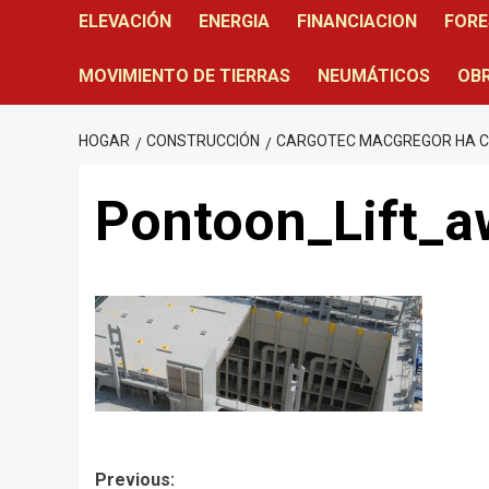
ELEVACIÓN
ENERGIA
FINANCIACION
FORE
MOVIMIENTO DE TIERRAS
NEUMÁTICOS
OBR
HOGAR
CONSTRUCCIÓN
CARGOTEC MACGREGOR HA CO
Pontoon_Lift_
Post
Previous: