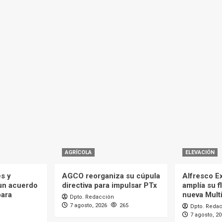
AGRÍCOLA
ELEVACIÓN
es y
AGCO reorganiza su cúpula
Alfresco Ex
 un acuerdo
directiva para impulsar PTx
amplía su f
para
nueva Mult
Dpto. Redacción
7 agosto, 2026
265
Dpto. Reda
7 agosto, 2