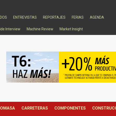
ADOS
ENTREVISTAS
REPORTAJES
FERIAS
AGENDA
ide Interview
Machine Review
Market Insight
IOMASA
CARRETERAS
COMPONENTES
CONSTRUC