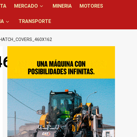
NTA
MERCADO
MINERIA
MOTORES
IA
TRANSPORTE
HATCH_COVERS_460X162
460x162