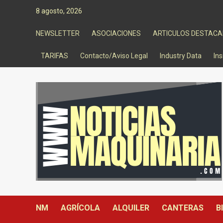
Saltar
8 agosto, 2026
al
contenido
NEWSLETTER
ASOCIACIONES
ARTICULOS DESTAC
TARIFAS
Contacto/Aviso Legal
Industry Data
Ins
NM
AGRÍCOLA
ALQUILER
CANTERAS
B