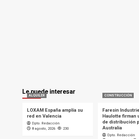
Le puede interesar
ALQUILER
CONSTRUCCIÓN
LOXAM España amplía su
Faresin Industri
red en Valencia
Haulotte firman
de distribución 
Dpto. Redacción
Australia
8 agosto, 2026
230
Dpto. Redacción