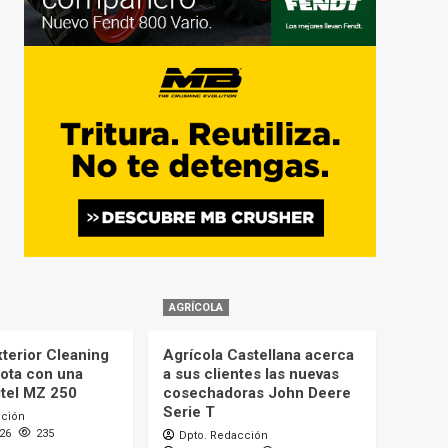
AGRÍCOLA
terior Cleaning
Agrícola Castellana acerca
lota con una
a sus clientes las nuevas
itel MZ 250
cosechadoras John Deere
Serie T
cción
026
235
Dpto. Redacción