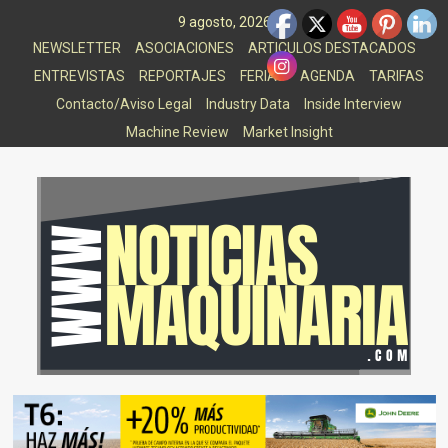
Saltar
9 agosto, 2026
al
NEWSLETTER
ASOCIACIONES
ARTICULOS DESTACADOS
contenido
ENTREVISTAS
REPORTAJES
FERIAS
AGENDA
TARIFAS
Contacto/Aviso Legal
Industry Data
Inside Interview
Machine Review
Market Insight