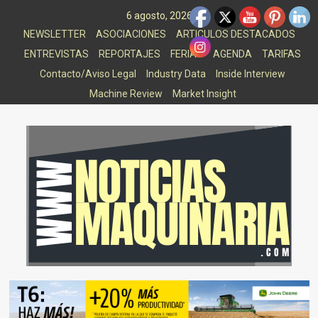
Saltar
6 agosto, 2026
al
NEWSLETTER
ASOCIACIONES
ARTICULOS DESTACADOS
contenido
ENTREVISTAS
REPORTAJES
FERIAS
AGENDA
TARIFAS
Contacto/Aviso Legal
Industry Data
Inside Interview
Machine Review
Market Insight