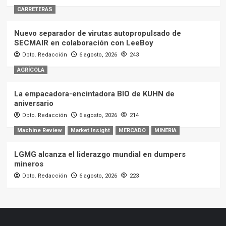
CARRETERAS
Nuevo separador de virutas autopropulsado de
SECMAIR en colaboración con LeeBoy
Dpto. Redacción
6 agosto, 2026
243
AGRÍCOLA
La empacadora-encintadora BIO de KUHN de
aniversario
Dpto. Redacción
6 agosto, 2026
214
Machine Review
Market Insight
MERCADO
MINERIA
LGMG alcanza el liderazgo mundial en dumpers
mineros
Dpto. Redacción
6 agosto, 2026
223