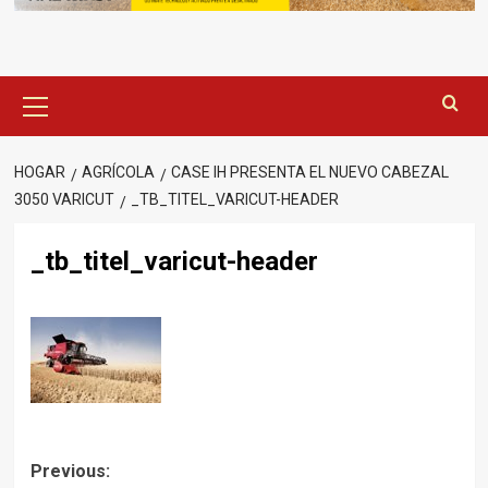
Menú
principal
HOGAR
AGRÍCOLA
CASE IH PRESENTA EL NUEVO CABEZAL
3050 VARICUT
_TB_TITEL_VARICUT-HEADER
_tb_titel_varicut-header
Post
Previous: