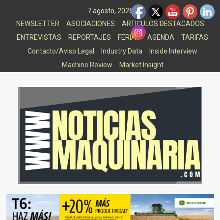
Saltar
7 agosto, 2026
al
NEWSLETTER
ASOCIACIONES
ARTICULOS DESTACADOS
contenido
ENTREVISTAS
REPORTAJES
FERIAS
AGENDA
TARIFAS
Contacto/Aviso Legal
Industry Data
Inside Interview
Machine Review
Market Insight