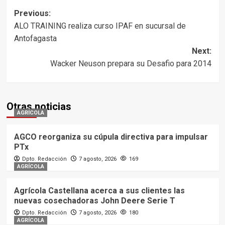
Post
Previous:
ALO TRAINING realiza curso IPAF en sucursal de
navigation
Antofagasta
Next:
Wacker Neuson prepara su Desafio para 2014
Otras noticias
AGRÍCOLA
AGCO reorganiza su cúpula directiva para impulsar
PTx
Dpto. Redacción
7 agosto, 2026
169
AGRÍCOLA
Agrícola Castellana acerca a sus clientes las
nuevas cosechadoras John Deere Serie T
Dpto. Redacción
7 agosto, 2026
180
AGRÍCOLA