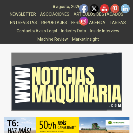
Saltar
8 agosto, 2026
al
NEWSLETTER
ASOCIACIONES
ARTICULOS DESTACADOS
contenido
ENTREVISTAS
REPORTAJES
FERIAS
AGENDA
TARIFAS
Contacto/Aviso Legal
Industry Data
Inside Interview
Machine Review
Market Insight