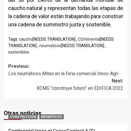
caucho natural y representan todas las etapas de
la cadena de valor están trabajando para construir
una cadena de suministro justa y sostenible.
Tags:
caucho
[NEEDS TRANSLATION] ,
COntinental
[NEEDS
TRANSLATION] ,
neumaticos
[NEEDS TRANSLATION] ,
sostenibles
Post
Previous:
Los neumáticos Mitas en la feria comercial Innov-Agri
navigation
Next:
XCMG “construye futuro” en EDIFICA 2022
Otras noticias
CONSTRUCCIÓN
NEUMÁTICOS
Continental lanza el CrossContact A/T²