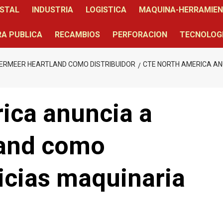
STAL
INDUSTRIA
LOGISTICA
MAQUINA-HERRAMIE
A PUBLICA
RECAMBIOS
PERFORACION
TECNOLOG
VERMEER HEARTLAND COMO DISTRIBUIDOR
CTE NORTH AMERICA AN
ica anuncia a
land como
ticias maquinaria