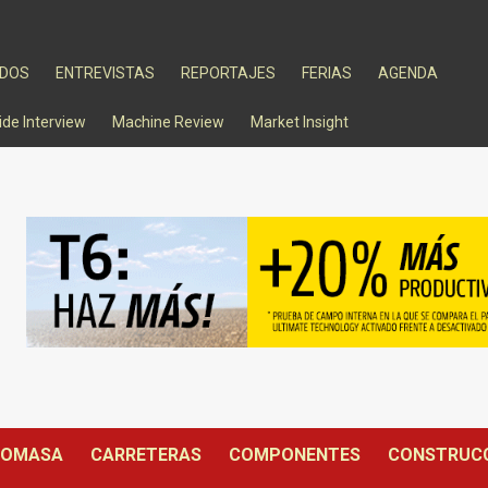
ADOS
ENTREVISTAS
REPORTAJES
FERIAS
AGENDA
ide Interview
Machine Review
Market Insight
IOMASA
CARRETERAS
COMPONENTES
CONSTRUC