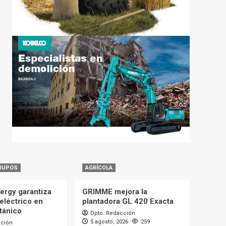
RUPOS
AGRÍCOLA
ergy garantiza
GRIMME mejora la
eléctrico en
plantadora GL 420 Exacta
itánico
Dpto. Redacción
5 agosto, 2026
259
cción