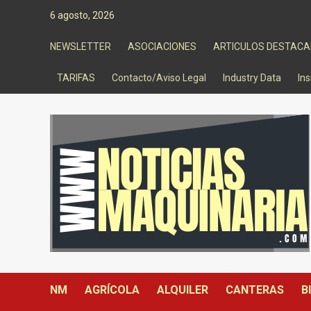
Saltar
6 agosto, 2026
al
contenido
NEWSLETTER
ASOCIACIONES
ARTICULOS DESTAC
TARIFAS
Contacto/Aviso Legal
Industry Data
Ins
NM
AGRÍCOLA
ALQUILER
CANTERAS
B