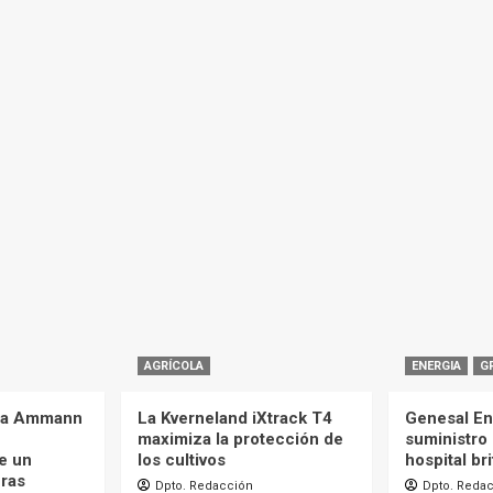
AGRÍCOLA
ENERGIA
G
 la Ammann
La Kverneland iXtrack T4
Genesal En
maximiza la protección de
suministro 
e un
los cultivos
hospital br
eras
Dpto. Redacción
Dpto. Reda