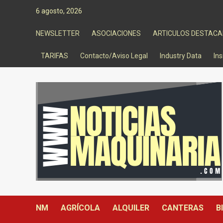
Saltar
6 agosto, 2026
al
contenido
NEWSLETTER
ASOCIACIONES
ARTICULOS DESTAC
TARIFAS
Contacto/Aviso Legal
Industry Data
Ins
NM
AGRÍCOLA
ALQUILER
CANTERAS
B