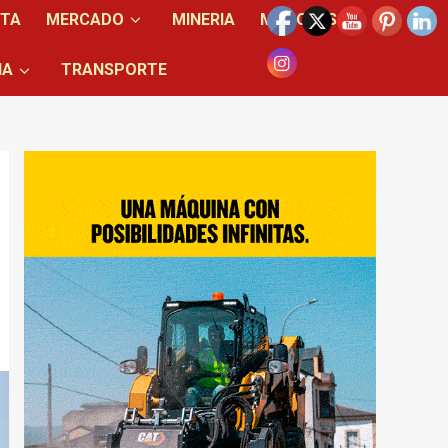
NTA
MERCADO
MINERIA
MOTORES
IA
TRANSPORTE