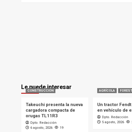
Le puede interesar
CONSTRUCCIÓN
AGRÍCOLA
FOREST
Takeuchi presenta la nueva
Un tractor Fendt
cargadora compacta de
en vehículo de e
orugas TL11R3
Dpto. Redacción
5 agosto, 2026
Dpto. Redacción
6 agosto, 2026
19