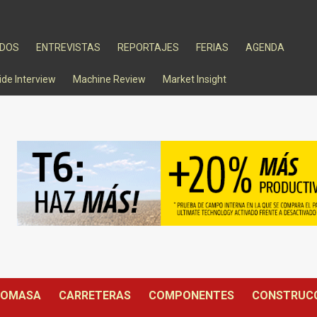
ADOS
ENTREVISTAS
REPORTAJES
FERIAS
AGENDA
ide Interview
Machine Review
Market Insight
IOMASA
CARRETERAS
COMPONENTES
CONSTRUC