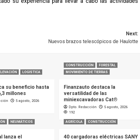
ado su experiencia para llevar a cabo las actividades
Next:
Nuevos brazos telescópicos de Haulotte
CONSTRUCCIÓN
FORESTAL
ELEVACIÓN
LOGISTICA
MOVIMIENTO DE TIERRAS
ca su beneficio hasta
Finanzauto destaca la
6,3 millones
versatilidad de las
miniexcavadoras Cat®
cción
5 agosto, 2026
Dpto. Redacción
5 agosto, 2026
192
IÓN
NEUMÁTICOS
AGRÍCOLA
CONSTRUCCIÓN
l lanza el
40 cargadoras eléctricas SANY