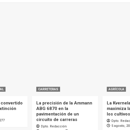
AL
CARRETERAS
AGRÍCOLA
 convertido
La precisión de la Ammann
La Kvernel
xtinción
ABG 6870 en la
maximiza l
pavimentación de un
los cultivos
circuito de carreras
277
Dpto. Reda
5 agosto, 2
Dpto. Redacción