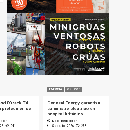
ENERGIA
GRUPOS
and iXtrack T4
Genesal Energy garantiza
a protección de
suministro eléctrico en
hospital británico
cción
Dpto. Redacción
026
241
5 agosto, 2026
258