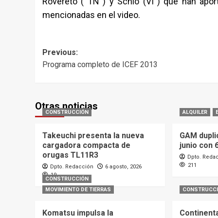
Rovereto ( TN ) y Schio (VI ) que han aport
mencionadas en el video.
Post
Previous:
Programa completo de ICEF 2013
navigation
Otras noticias
CONSTRUCCIÓN
ALQUILER
Takeuchi presenta la nueva
GAM dupli
cargadora compacta de
junio con 
orugas TL11R3
Dpto. Reda
211
Dpto. Redacción
6 agosto, 2026
19
CONSTRUCCIÓN
MOVIMIENTO DE TIERRAS
CONSTRUCC
Komatsu impulsa la
Continenta