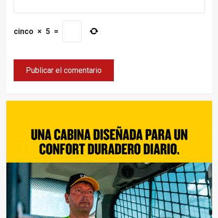
cinco
×
5
=