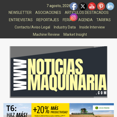
Saltar
7 agosto, 2026
al
NEWSLETTER
ASOCIACIONES
ARTICULOS DESTACADOS
contenido
ENTREVISTAS
REPORTAJES
FERIAS
AGENDA
TARIFAS
Contacto/Aviso Legal
Industry Data
Inside Interview
Machine Review
Market Insight