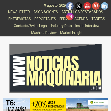
Saltar
9 agosto, 2026
al
NEWSLETTER
ASOCIACIONES
ARTICULOS DESTACADOS
contenido
ENTREVISTAS
REPORTAJES
FERIAS
AGENDA
TARIFAS
Contacto/Aviso Legal
Industry Data
Inside Interview
Machine Review
Market Insight