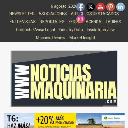
Saltar
6 agosto, 2026
al
NEWSLETTER
ASOCIACIONES
ARTICULOS DESTACADOS
contenido
ENTREVISTAS
REPORTAJES
FERIAS
AGENDA
TARIFAS
Contacto/Aviso Legal
Industry Data
Inside Interview
Machine Review
Market Insight