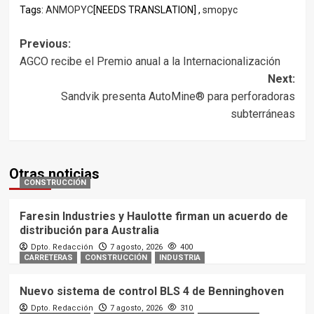
Tags:
ANMOPYC
[NEEDS TRANSLATION] ,
smopyc
Post
Previous:
AGCO recibe el Premio anual a la Internacionalización
navigation
Next:
Sandvik presenta AutoMine® para perforadoras
subterráneas
Otras noticias
CONSTRUCCIÓN
Faresin Industries y Haulotte firman un acuerdo de
distribución para Australia
Dpto. Redacción
7 agosto, 2026
400
CARRETERAS
CONSTRUCCIÓN
INDUSTRIA
Nuevo sistema de control BLS 4 de Benninghoven
Dpto. Redacción
7 agosto, 2026
310