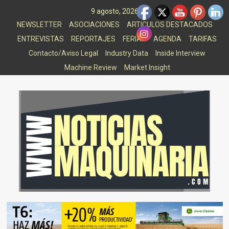
Saltar
9 agosto, 2026
al
NEWSLETTER
ASOCIACIONES
ARTICULOS DESTACADOS
contenido
ENTREVISTAS
REPORTAJES
FERIAS
AGENDA
TARIFAS
Contacto/Aviso Legal
Industry Data
Inside Interview
Machine Review
Market Insight