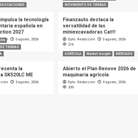
ASOCIACIONES
MOVIMIENTO DE TIERRAS
mpulsa la tecnología
Finanzauto destaca la
ntaria española en
versatilidad de las
action 2027
miniexcavadoras Cat®
cción
5 agosto, 2026
Dpto. Redacción
5 agosto, 2026
IÓN
216
DE TIERRAS
A
AGRÍCOLA
Market Insight
MERCADO
resenta la
Abierto el Plan Renove 2026 de
ra SK520LC ME
maquinaria agrícola
cción
3 agosto, 2026
Dpto. Redacción
3 agosto, 2026
339