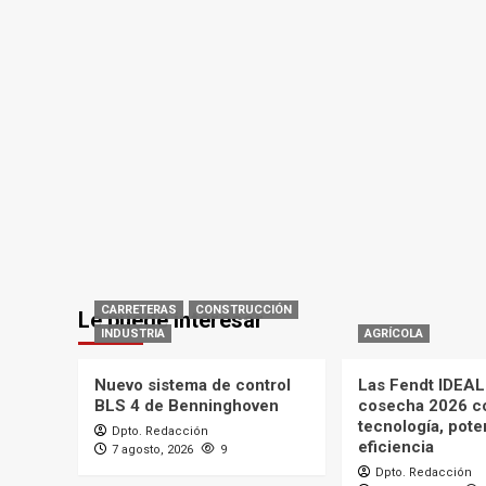
CARRETERAS
CONSTRUCCIÓN
Le puede interesar
INDUSTRIA
AGRÍCOLA
Nuevo sistema de control
Las Fendt IDEAL 
BLS 4 de Benninghoven
cosecha 2026 c
tecnología, pote
Dpto. Redacción
eficiencia
7 agosto, 2026
9
Dpto. Redacción