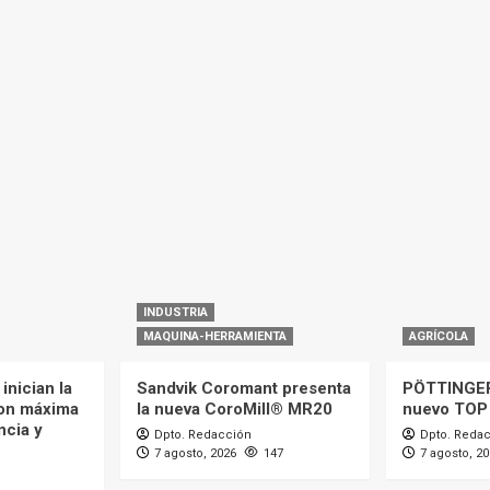
INDUSTRIA
MAQUINA-HERRAMIENTA
AGRÍCOLA
inician la
Sandvik Coromant presenta
PÖTTINGER
on máxima
la nueva CoroMill® MR20
nuevo TOP
ncia y
Dpto. Redacción
Dpto. Reda
7 agosto, 2026
147
7 agosto, 2