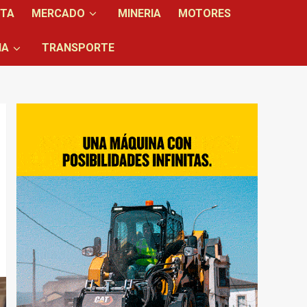
NTA
MERCADO
MINERIA
MOTORES
IA
TRANSPORTE