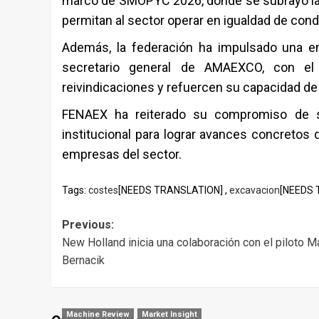
marco de
SMOPYC 2026
, donde se subrayó l
permitan al sector operar en igualdad de cond
Además, la federación ha impulsado una en
secretario general de AMAEXCO, con el 
reivindicaciones y refuercen su capacidad de i
FENAEX ha reiterado su compromiso de seg
institucional para lograr avances concretos 
empresas del sector.
Tags:
costes
[NEEDS TRANSLATION] ,
excavacion
[NEEDS 
Post
Previous:
New Holland inicia una colaboración con el piloto M
navigation
Bernacik
Machine Review
Market Insight