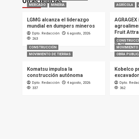
Otras noticias
MERCADO
MINERIA
AGRÍCOLA
LGMG alcanza el liderazgo
AGRAGEX i
mundial en dumpers mineros
agroalime
Fruit Attr
Dpto. Redacción
6 agosto, 2026
263
Dpto. Reda
CONSTRUCC
245
CONSTRUCCIÓN
MOVIMIENTO 
MOVIMIENTO DE TIERRAS
OBRA PUBLIC
Komatsu impulsa la
Kobelco p
construcción autónoma
excavado
Dpto. Redacción
4 agosto, 2026
Dpto. Reda
337
362