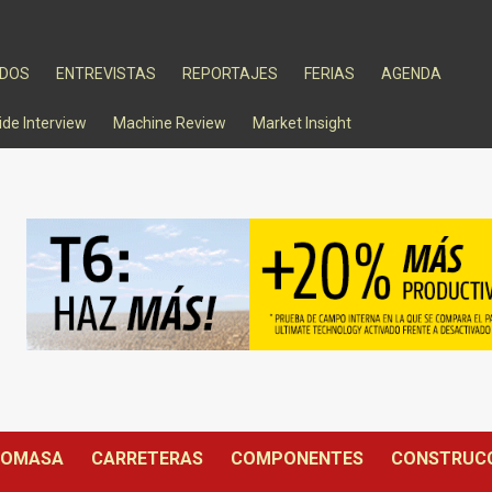
ADOS
ENTREVISTAS
REPORTAJES
FERIAS
AGENDA
ide Interview
Machine Review
Market Insight
IOMASA
CARRETERAS
COMPONENTES
CONSTRUC