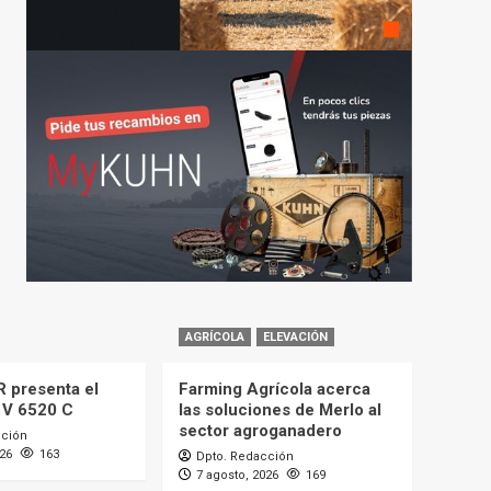
AGRÍCOLA
ELEVACIÓN
 presenta el
Farming Agrícola acerca
 V 6520 C
las soluciones de Merlo al
sector agroganadero
cción
026
163
Dpto. Redacción
7 agosto, 2026
169