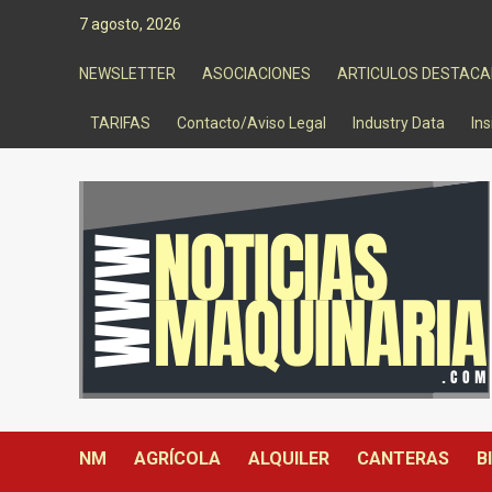
Saltar
7 agosto, 2026
al
contenido
NEWSLETTER
ASOCIACIONES
ARTICULOS DESTAC
TARIFAS
Contacto/Aviso Legal
Industry Data
Ins
NM
AGRÍCOLA
ALQUILER
CANTERAS
B