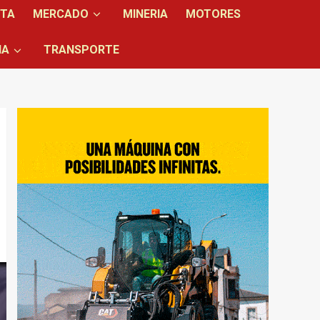
NTA
MERCADO
MINERIA
MOTORES
IA
TRANSPORTE