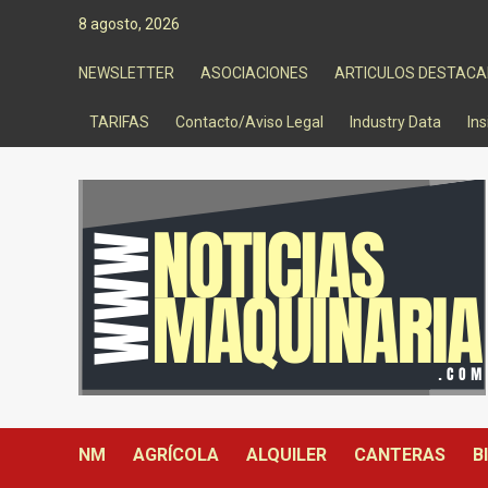
Saltar
8 agosto, 2026
al
contenido
NEWSLETTER
ASOCIACIONES
ARTICULOS DESTAC
TARIFAS
Contacto/Aviso Legal
Industry Data
Ins
NM
AGRÍCOLA
ALQUILER
CANTERAS
B