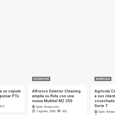
ELEVACIÓN
AGRÍCOLA
a su cúpula
Alfresco Exterior Cleaning
Agrícola C
mpulsar PTx
amplía su flota con una
a sus clien
nueva Multitel MZ 250
cosechado
Serie T
213
Dpto. Redacción
7 agosto, 2026
205
Dpto. Reda