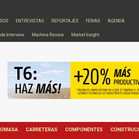
ADOS
ENTREVISTAS
REPORTAJES
FERIAS
AGENDA
ide Interview
Machine Review
Market Insight
IOMASA
CARRETERAS
COMPONENTES
CONSTRUC