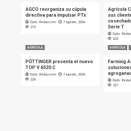
AGCO reorganiza su cúpula
Agrícola C
directiva para impulsar PTx
sus client
cosechad
Dpto. Redacción
7 agosto, 2026
Serie T
213
Dpto. Reda
223
AGRÍCOLA
AGRÍCOLA
PÖTTINGER presenta el nuevo
Farming A
TOP V 6520 C
soluciones
agrogana
Dpto. Redacción
7 agosto, 2026
226
Dpto. Reda
227