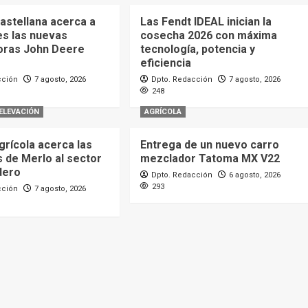
astellana acerca a
Las Fendt IDEAL inician la
es las nuevas
cosecha 2026 con máxima
oras John Deere
tecnología, potencia y
eficiencia
cción
7 agosto, 2026
Dpto. Redacción
7 agosto, 2026
248
ELEVACIÓN
AGRÍCOLA
grícola acerca las
Entrega de un nuevo carro
 de Merlo al sector
mezclador Tatoma MX V22
dero
Dpto. Redacción
6 agosto, 2026
293
cción
7 agosto, 2026