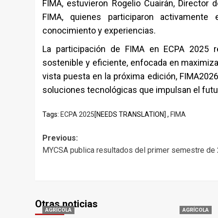
FIMA, estuvieron Rogelio Cuairán, Director 
FIMA, quienes participaron activamente
conocimiento y experiencias.
La participación de FIMA en ECPA 2025 r
sostenible y eficiente, enfocada en maximiza
vista puesta en la próxima edición, FIMA2026
soluciones tecnológicas que impulsan el fut
Tags:
ECPA 2025
[NEEDS TRANSLATION] ,
FIMA
Post
Previous:
MYCSA publica resultados del primer semestre de
navigation
Otras noticias
AGRÍCOLA
AGRÍCOLA