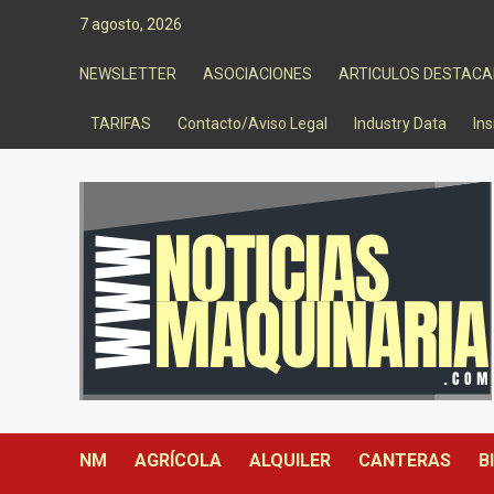
Saltar
7 agosto, 2026
al
contenido
NEWSLETTER
ASOCIACIONES
ARTICULOS DESTAC
TARIFAS
Contacto/Aviso Legal
Industry Data
Ins
NM
AGRÍCOLA
ALQUILER
CANTERAS
B