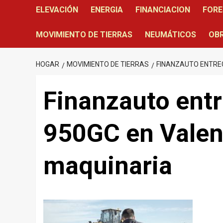
ELEVACIÓN
ENERGIA
FINANCIACION
FORE
MOVIMIENTO DE TIERRAS
NEUMÁTICOS
OBR
HOGAR
MOVIMIENTO DE TIERRAS
FINANZAUTO ENTREG
Finanzauto ent
950GC en Valenc
maquinaria