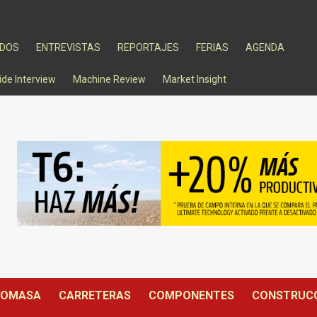
ADOS
ENTREVISTAS
REPORTAJES
FERIAS
AGENDA
ide Interview
Machine Review
Market Insight
IOMASA
CARRETERAS
COMPONENTES
CONSTRUC