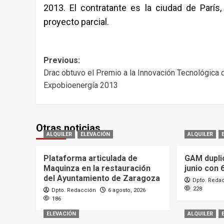
2013. El contratante es la ciudad de París
proyecto parcial.
Post
Previous:
Drac obtuvo el Premio a la Innovación Tecnológica 
navigation
Expobioenergía 2013
Otras noticias
ALQUILER
ELEVACIÓN
ALQUILER
Plataforma articulada de
GAM dupli
Maquinza en la restauración
junio con 
del Ayuntamiento de Zaragoza
Dpto. Reda
228
Dpto. Redacción
6 agosto, 2026
186
ELEVACIÓN
ALQUILER