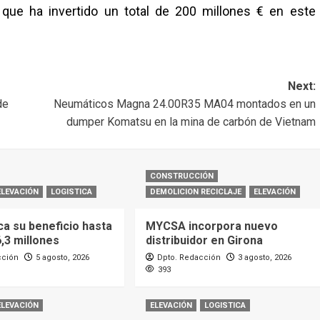
, que ha invertido un total de 200 millones € en este
Next:
de
Neumáticos Magna 24.00R35 MA04 montados en un
dumper Komatsu en la mina de carbón de Vietnam
CONSTRUCCIÓN
ELEVACIÓN
LOGISTICA
DEMOLICION RECICLAJE
ELEVACIÓN
ca su beneficio hasta
MYCSA incorpora nuevo
6,3 millones
distribuidor en Girona
cción
5 agosto, 2026
Dpto. Redacción
3 agosto, 2026
393
ELEVACIÓN
ELEVACIÓN
LOGISTICA