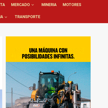
NTA
MERCADO
MINERIA
MOTORES
IA
TRANSPORTE