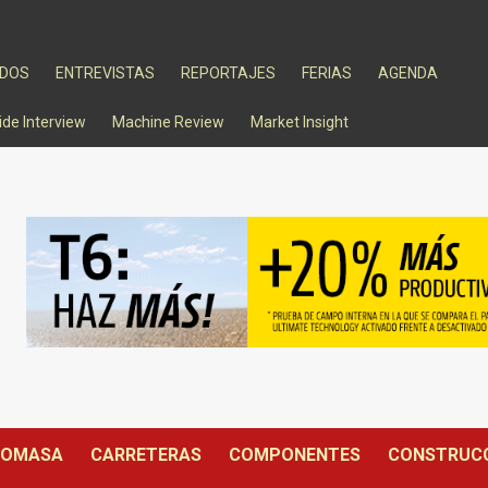
ADOS
ENTREVISTAS
REPORTAJES
FERIAS
AGENDA
ide Interview
Machine Review
Market Insight
IOMASA
CARRETERAS
COMPONENTES
CONSTRUC