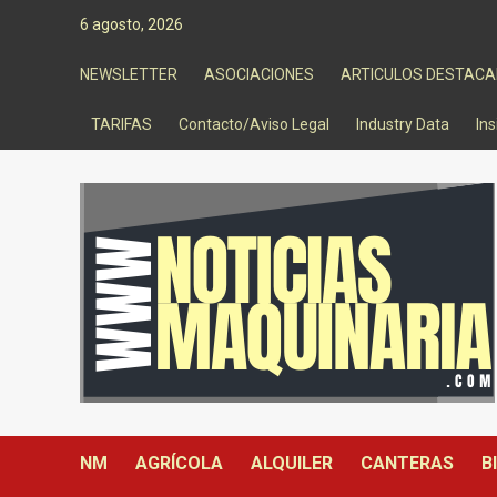
Saltar
6 agosto, 2026
al
contenido
NEWSLETTER
ASOCIACIONES
ARTICULOS DESTAC
TARIFAS
Contacto/Aviso Legal
Industry Data
Ins
NM
AGRÍCOLA
ALQUILER
CANTERAS
B