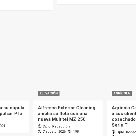
ELEVACIÓN
AGRÍCOLA
a su cúpula
Alfresco Exterior Cleaning
Agrícola C
mpulsar PTx
amplía su flota con una
a sus clien
nueva Multitel MZ 250
cosechado
Serie T
204
Dpto. Redacción
7 agosto, 2026
198
Dpto. Reda