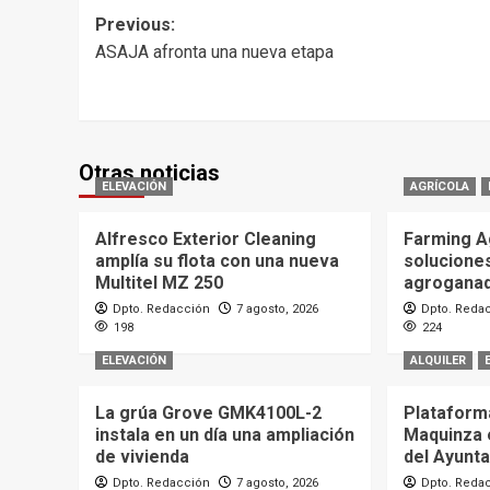
Post
Previous:
ASAJA afronta una nueva etapa
navigation
Otras noticias
ELEVACIÓN
AGRÍCOLA
Alfresco Exterior Cleaning
Farming A
amplía su flota con una nueva
soluciones
Multitel MZ 250
agrogana
Dpto. Redacción
7 agosto, 2026
Dpto. Reda
198
224
ELEVACIÓN
ALQUILER
La grúa Grove GMK4100L-2
Plataforma
instala en un día una ampliación
Maquinza 
de vivienda
del Ayunt
Dpto. Redacción
7 agosto, 2026
Dpto. Reda