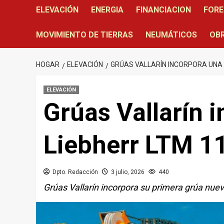
ELEVACIÓN
ENERGIA
FINANCIACION
FORE
MOVIMIENTO DE TIERRAS
NEUMÁTICOS
OBR
HOGAR
ELEVACIÓN
GRÚAS VALLARÍN INCORPORA UNA G
ELEVACIÓN
Grúas Vallarín 
Liebherr LTM 11
Dpto. Redacción
3 julio, 2026
440
Grúas Vallarín incorpora su primera grúa nue