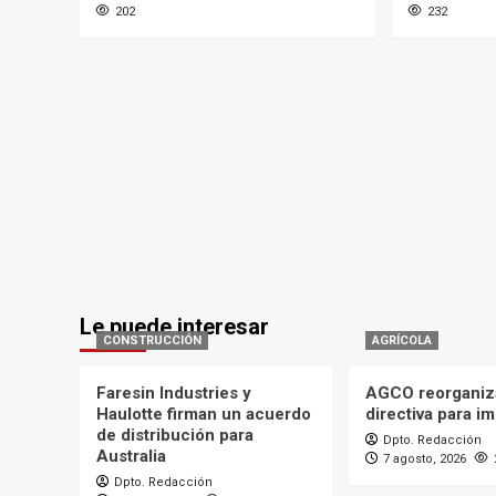
202
232
Le puede interesar
CONSTRUCCIÓN
AGRÍCOLA
Faresin Industries y
AGCO reorganiz
Haulotte firman un acuerdo
directiva para i
de distribución para
Dpto. Redacción
Australia
7 agosto, 2026
Dpto. Redacción