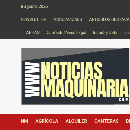
Saltar
8 agosto, 2026
al
contenido
NEWSLETTER
ASOCIACIONES
ARTICULOS DESTAC
TARIFAS
Contacto/Aviso Legal
Industry Data
Ins
NM
AGRÍCOLA
ALQUILER
CANTERAS
B