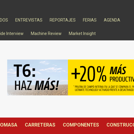
ADOS
ENTREVISTAS
REPORTAJES
FERIAS
AGENDA
ide Interview
Machine Review
Market Insight
IOMASA
CARRETERAS
COMPONENTES
CONSTRUC