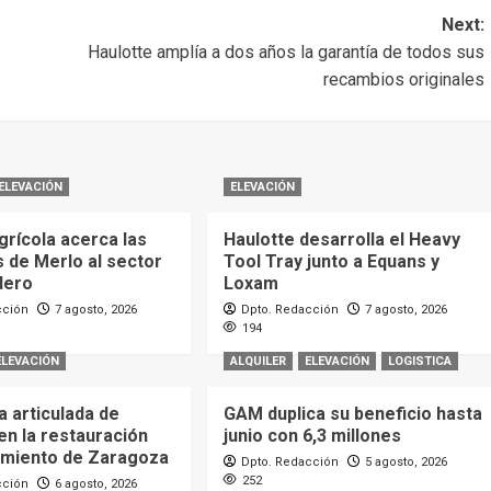
Next:
Haulotte amplía a dos años la garantía de todos sus
recambios originales
ELEVACIÓN
ELEVACIÓN
grícola acerca las
Haulotte desarrolla el Heavy
 de Merlo al sector
Tool Tray junto a Equans y
dero
Loxam
cción
7 agosto, 2026
Dpto. Redacción
7 agosto, 2026
194
ELEVACIÓN
ALQUILER
ELEVACIÓN
LOGISTICA
 articulada de
GAM duplica su beneficio hasta
en la restauración
junio con 6,3 millones
amiento de Zaragoza
Dpto. Redacción
5 agosto, 2026
252
cción
6 agosto, 2026