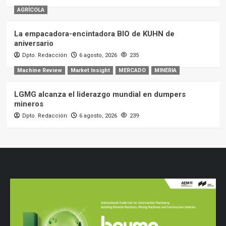
AGRÍCOLA
La empacadora-encintadora BIO de KUHN de
aniversario
Dpto. Redacción
6 agosto, 2026
235
Machine Review
Market Insight
MERCADO
MINERIA
LGMG alcanza el liderazgo mundial en dumpers
mineros
Dpto. Redacción
6 agosto, 2026
239