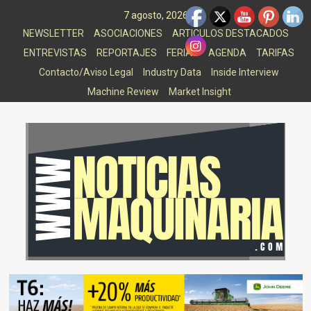
Saltar
7 agosto, 2026
al
NEWSLETTER
ASOCIACIONES
ARTICULOS DESTACADOS
contenido
ENTREVISTAS
REPORTAJES
FERIAS
AGENDA
TARIFAS
Contacto/Aviso Legal
Industry Data
Inside Interview
Machine Review
Market Insight