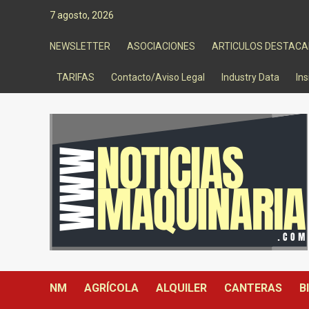
Saltar
7 agosto, 2026
al
contenido
NEWSLETTER
ASOCIACIONES
ARTICULOS DESTAC
TARIFAS
Contacto/Aviso Legal
Industry Data
Ins
NM
AGRÍCOLA
ALQUILER
CANTERAS
B