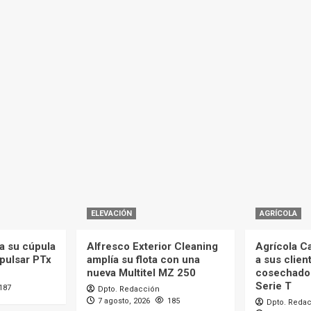
ELEVACIÓN
AGRÍCOLA
a su cúpula
Alfresco Exterior Cleaning
Agrícola C
mpulsar PTx
amplía su flota con una
a sus clien
nueva Multitel MZ 250
cosechado
Serie T
187
Dpto. Redacción
7 agosto, 2026
185
Dpto. Reda