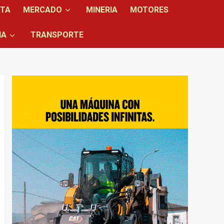
NTA
MERCADO
MINERIA
MOTORES
IA
TRANSPORTE