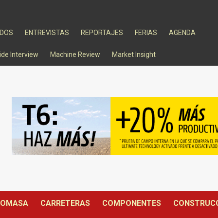
ADOS
ENTREVISTAS
REPORTAJES
FERIAS
AGENDA
ide Interview
Machine Review
Market Insight
IOMASA
CARRETERAS
COMPONENTES
CONSTRUC