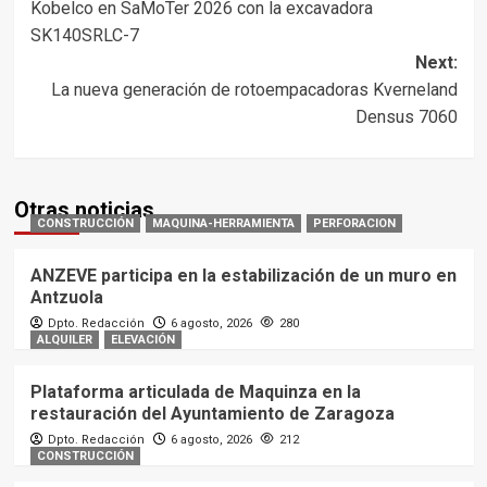
Kobelco en SaMoTer 2026 con la excavadora
navigation
SK140SRLC-7
Next:
La nueva generación de rotoempacadoras Kverneland
Densus 7060
Otras noticias
CONSTRUCCIÓN
MAQUINA-HERRAMIENTA
PERFORACION
ANZEVE participa en la estabilización de un muro en
Antzuola
Dpto. Redacción
6 agosto, 2026
280
ALQUILER
ELEVACIÓN
Plataforma articulada de Maquinza en la
restauración del Ayuntamiento de Zaragoza
Dpto. Redacción
6 agosto, 2026
212
CONSTRUCCIÓN