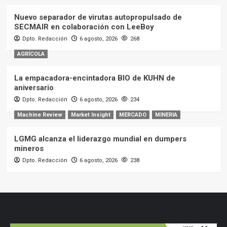
Nuevo separador de virutas autopropulsado de
SECMAIR en colaboración con LeeBoy
Dpto. Redacción
6 agosto, 2026
268
AGRÍCOLA
La empacadora-encintadora BIO de KUHN de
aniversario
Dpto. Redacción
6 agosto, 2026
234
Machine Review
Market Insight
MERCADO
MINERIA
LGMG alcanza el liderazgo mundial en dumpers
mineros
Dpto. Redacción
6 agosto, 2026
238