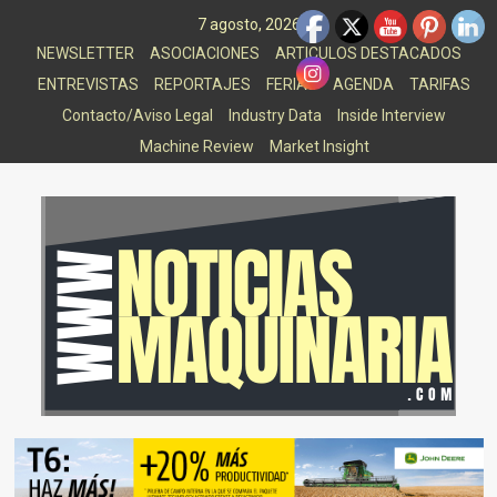
Saltar
7 agosto, 2026
al
NEWSLETTER
ASOCIACIONES
ARTICULOS DESTACADOS
contenido
ENTREVISTAS
REPORTAJES
FERIAS
AGENDA
TARIFAS
Contacto/Aviso Legal
Industry Data
Inside Interview
Machine Review
Market Insight