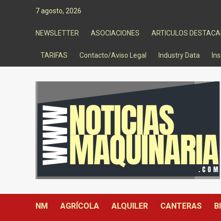
Saltar
7 agosto, 2026
al
contenido
NEWSLETTER
ASOCIACIONES
ARTICULOS DESTAC
TARIFAS
Contacto/Aviso Legal
Industry Data
Ins
NM
AGRÍCOLA
ALQUILER
CANTERAS
B