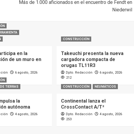
Más de 1.000 aficionados en el encuentro de Fendt en
Niederwil
IÓN
RRAMIENTA
N
CONSTRUCCIÓN
ticipa en la
Takeuchi presenta la nueva
ción de un muro en
cargadora compacta de
orugas TL11R3
cción
6 agosto, 2026
Dpto. Redacción
6 agosto, 2026
212
IÓN
DE TIERRAS
CONSTRUCCIÓN
NEUMÁTICOS
mpulsa la
Continental lanza el
ión autónoma
CrossContact A/T²
cción
4 agosto, 2026
Dpto. Redacción
4 agosto, 2026
253