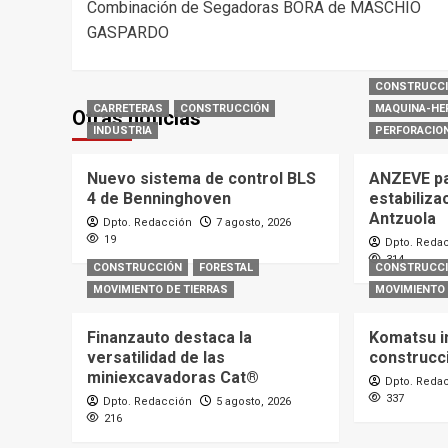
Combinación de Segadoras BORA de MASCHIO
navigation
GASPARDO
CONSTRUCC
CARRETERAS
CONSTRUCCIÓN
MAQUINA-HE
Otras noticias
INDUSTRIA
PERFORACIO
Nuevo sistema de control BLS
ANZEVE par
4 de Benninghoven
estabiliza
Antzuola
Dpto. Redacción
7 agosto, 2026
19
Dpto. Reda
314
CONSTRUCCIÓN
FORESTAL
CONSTRUCC
MOVIMIENTO DE TIERRAS
MOVIMIENTO 
Finanzauto destaca la
Komatsu i
versatilidad de las
construcc
miniexcavadoras Cat®
Dpto. Reda
337
Dpto. Redacción
5 agosto, 2026
216