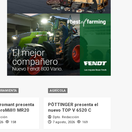
RRAMIENTA
AGRÍCOLA
romant presenta
PÖTTINGER presenta el
oroMill® MR20
nuevo TOP V 6520 C
cción
Dpto. Redacción
026
158
7 agosto, 2026
169