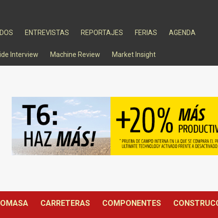
ADOS
ENTREVISTAS
REPORTAJES
FERIAS
AGENDA
ide Interview
Machine Review
Market Insight
IOMASA
CARRETERAS
COMPONENTES
CONSTRUC