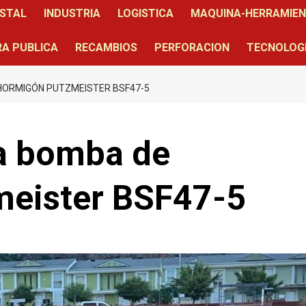
STAL
INDUSTRIA
LOGISTICA
MAQUINA-HERRAMIE
A PUBLICA
RECAMBIOS
PERFORACION
TECNOLOG
HORMIGÓN PUTZMEISTER BSF47-5
a bomba de
eister BSF47-5