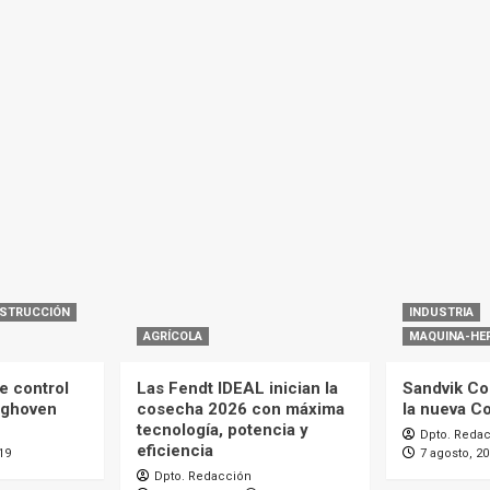
STRUCCIÓN
INDUSTRIA
AGRÍCOLA
MAQUINA-HE
e control
Las Fendt IDEAL inician la
Sandvik Co
nghoven
cosecha 2026 con máxima
la nueva C
tecnología, potencia y
Dpto. Reda
eficiencia
19
7 agosto, 2
Dpto. Redacción