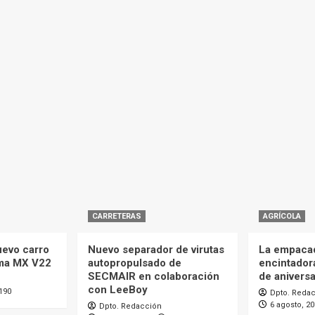
CARRETERAS
AGRÍCOLA
uevo carro
Nuevo separador de virutas
La empaca
ma MX V22
autopropulsado de
encintador
SECMAIR en colaboración
de aniversa
con LeeBoy
190
Dpto. Reda
6 agosto, 2
Dpto. Redacción