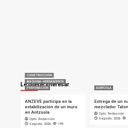
CONSTRUCCIÓN
MAQUINA-HERRAMIENTA
Le puede interesar
PERFORACION
AGRÍCOLA
ANZEVE participa en la
Entrega de un n
estabilización de un muro
mezclador Tato
en Antzuola
Dpto. Redacción
6 agosto, 2026
Dpto. Redacción
6 agosto, 2026
199