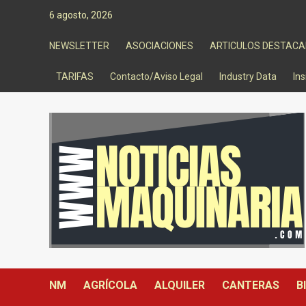
Saltar
6 agosto, 2026
al
contenido
NEWSLETTER
ASOCIACIONES
ARTICULOS DESTAC
TARIFAS
Contacto/Aviso Legal
Industry Data
Ins
NM
AGRÍCOLA
ALQUILER
CANTERAS
B