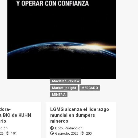
Machine Review
Market Insight
MERCADO
MINERIA
dora-
LGMG alcanza el liderazgo
a BIO de KUHN
mundial en dumpers
rio
mineros
cción
Dpto. Redacción
026
191
6 agosto, 2026
200