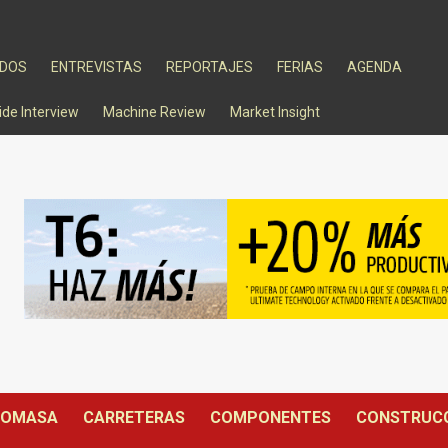
ADOS
ENTREVISTAS
REPORTAJES
FERIAS
AGENDA
ide Interview
Machine Review
Market Insight
IOMASA
CARRETERAS
COMPONENTES
CONSTRUC