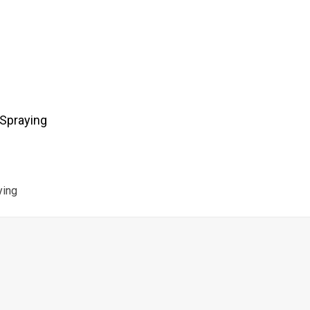
Spraying
ying