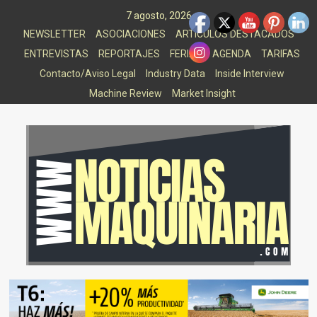
Saltar
7 agosto, 2026
al
NEWSLETTER
ASOCIACIONES
ARTICULOS DESTACADOS
contenido
ENTREVISTAS
REPORTAJES
FERIAS
AGENDA
TARIFAS
Contacto/Aviso Legal
Industry Data
Inside Interview
Machine Review
Market Insight