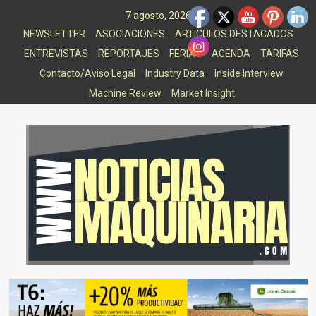
Saltar
7 agosto, 2026
al
NEWSLETTER
ASOCIACIONES
ARTICULOS DESTACADOS
contenido
ENTREVISTAS
REPORTAJES
FERIAS
AGENDA
TARIFAS
Contacto/Aviso Legal
Industry Data
Inside Interview
Machine Review
Market Insight