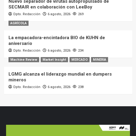
Nuevo separador de virutas autopropulsado de
SECMAIR en colaboración con LeeBoy
Dpto. Redacción
6 agosto, 2026
269
AGRÍCOLA
La empacadora-encintadora BIO de KUHN de
aniversario
Dpto. Redacción
6 agosto, 2026
234
Machine Review
Market Insight
MERCADO
MINERIA
LGMG alcanza el liderazgo mundial en dumpers
mineros
Dpto. Redacción
6 agosto, 2026
238