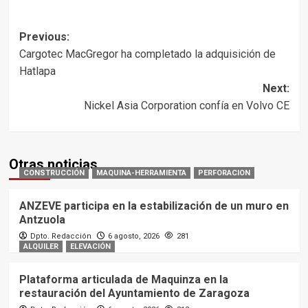
Post
Previous:
Cargotec MacGregor ha completado la adquisición de
navigation
Hatlapa
Next:
Nickel Asia Corporation confía en Volvo CE
Otras noticias
CONSTRUCCIÓN
MAQUINA-HERRAMIENTA
PERFORACION
ANZEVE participa en la estabilización de un muro en
Antzuola
Dpto. Redacción
6 agosto, 2026
281
ALQUILER
ELEVACIÓN
Plataforma articulada de Maquinza en la
restauración del Ayuntamiento de Zaragoza