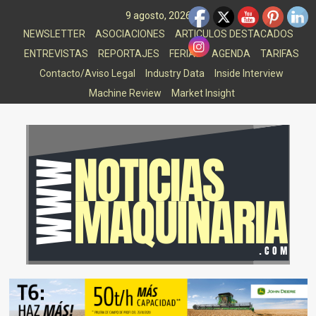
Saltar
9 agosto, 2026
al
NEWSLETTER
ASOCIACIONES
ARTICULOS DESTACADOS
contenido
ENTREVISTAS
REPORTAJES
FERIAS
AGENDA
TARIFAS
Contacto/Aviso Legal
Industry Data
Inside Interview
Machine Review
Market Insight