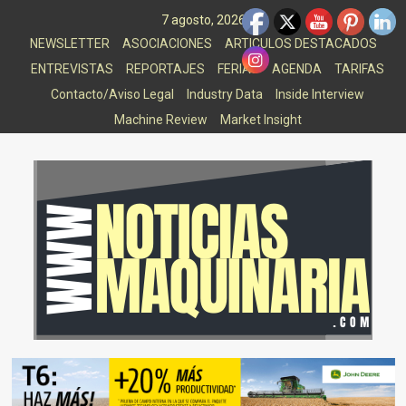
Saltar
7 agosto, 2026
al
NEWSLETTER
ASOCIACIONES
ARTICULOS DESTACADOS
contenido
ENTREVISTAS
REPORTAJES
FERIAS
AGENDA
TARIFAS
Contacto/Aviso Legal
Industry Data
Inside Interview
Machine Review
Market Insight