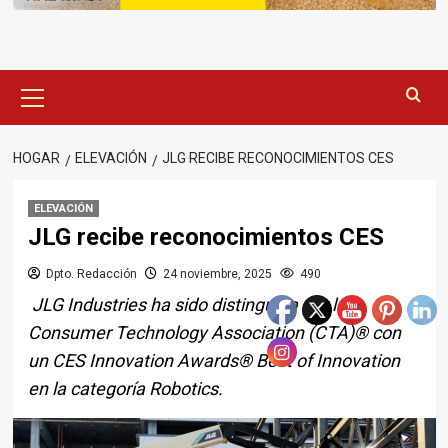
Menú
principal
HOGAR
ELEVACIÓN
JLG RECIBE RECONOCIMIENTOS CES
ELEVACIÓN
JLG recibe reconocimientos CES
Dpto. Redacción
24 noviembre, 2025
490
JLG Industries ha sido distinguida por la
Consumer Technology Association (CTA)® con
un CES Innovation Awards® Best of Innovation
en la categoría Robotics.