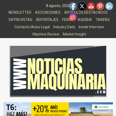
Saltar
8 agosto, 2026
al
NEWSLETTER
ASOCIACIONES
ARTICULOS DESTACADOS
contenido
ENTREVISTAS
REPORTAJES
FERIAS
AGENDA
TARIFAS
Contacto/Aviso Legal
Industry Data
Inside Interview
Machine Review
Market Insight