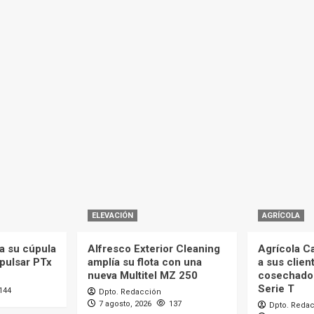
ELEVACIÓN
AGRÍCOLA
a su cúpula
Alfresco Exterior Cleaning
Agrícola C
mpulsar PTx
amplía su flota con una
a sus clien
nueva Multitel MZ 250
cosechado
Serie T
144
Dpto. Redacción
7 agosto, 2026
137
Dpto. Reda