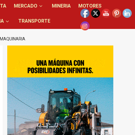
NTA
MERCADO
MINERIA
MOTORES
IA
TRANSPORTE
 MAQUINARIA