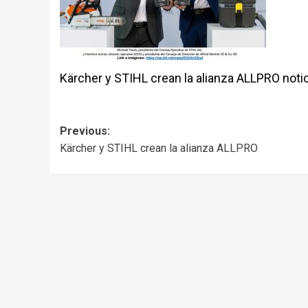
Kärcher y STIHL crean la alianza ALLPRO noti
Post
Previous:
Kärcher y STIHL crean la alianza ALLPRO
navigation