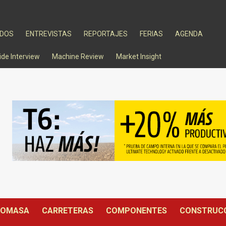
ADOS
ENTREVISTAS
REPORTAJES
FERIAS
AGENDA
ide Interview
Machine Review
Market Insight
IOMASA
CARRETERAS
COMPONENTES
CONSTRUC