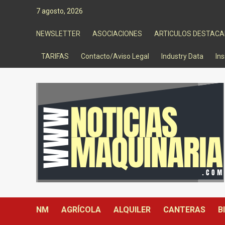
Saltar
7 agosto, 2026
al
contenido
NEWSLETTER
ASOCIACIONES
ARTICULOS DESTAC
TARIFAS
Contacto/Aviso Legal
Industry Data
Ins
NM
AGRÍCOLA
ALQUILER
CANTERAS
B