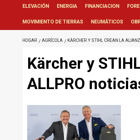
ELEVACIÓN
ENERGIA
FINANCIACION
FORE
MOVIMIENTO DE TIERRAS
NEUMÁTICOS
OBR
HOGAR
AGRÍCOLA
KÄRCHER Y STIHL CREAN LA ALIAN
Kärcher y STIHL
ALLPRO noticia