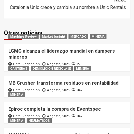
Catalonia Unic crece y cambia su nombre a Unic Rentals
Otras noticias
Machine Review
Market Insight
MERCADO
MINERIA
LGMG alcanza el liderazgo mundial en dumpers
mineros
Dpto. Redacción
6 agosto, 2026
278
CANTERAS
DEMOLICION RECICLAJE
MINERIA
MB Crusher transforma residuos en rentabilidad
Dpto. Redacción
4 agosto, 2026
342
MINERIA
Epiroc completa la compra de Eventspec
Dpto. Redacción
4 agosto, 2026
342
MINERIA
NEUMÁTICOS