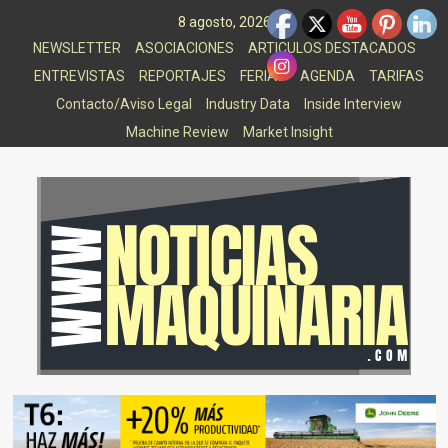
Saltar
8 agosto, 2026
al
NEWSLETTER
ASOCIACIONES
ARTICULOS DESTACADOS
contenido
ENTREVISTAS
REPORTAJES
FERIAS
AGENDA
TARIFAS
Contacto/Aviso Legal
Industry Data
Inside Interview
Machine Review
Market Insight