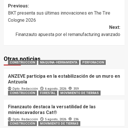
Post
Previous:
BKT presenta sus últimas innovaciones en The Tire
navigation
Cologne 2026
Next:
Finanzauto apuesta por el remanufacturing avanzado
Otras noticias
CONSTRUCCIÓN
MAQUINA-HERRAMIENTA
PERFORACION
ANZEVE participa en la estabilización de un muro en
Antzuola
Dpto. Redacción
6 agosto, 2026
359
CONSTRUCCIÓN
FORESTAL
MOVIMIENTO DE TIERRAS
Finanzauto destaca la versatilidad de las
miniexcavadoras Cat®
Dpto. Redacción
5 agosto, 2026
236
CONSTRUCCIÓN
MOVIMIENTO DE TIERRAS