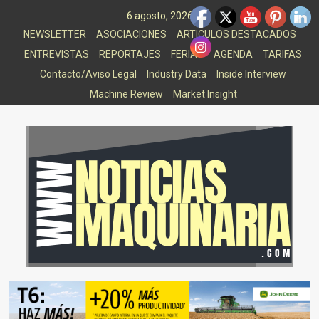
Saltar
6 agosto, 2026
al
NEWSLETTER
ASOCIACIONES
ARTICULOS DESTACADOS
contenido
ENTREVISTAS
REPORTAJES
FERIAS
AGENDA
TARIFAS
Contacto/Aviso Legal
Industry Data
Inside Interview
Machine Review
Market Insight