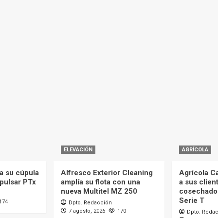
ELEVACIÓN
AGRÍCOLA
a su cúpula
Alfresco Exterior Cleaning
Agrícola C
mpulsar PTx
amplía su flota con una
a sus clien
nueva Multitel MZ 250
cosechado
Serie T
174
Dpto. Redacción
7 agosto, 2026
170
Dpto. Reda