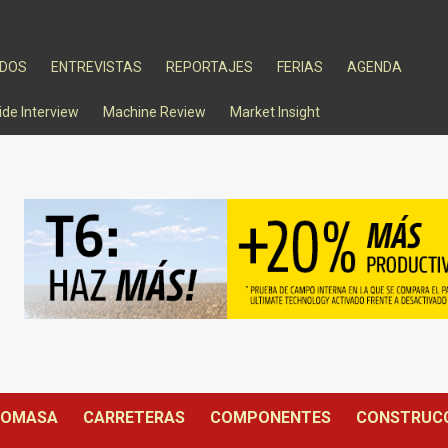
ADOS
ENTREVISTAS
REPORTAJES
FERIAS
AGENDA
ide Interview
Machine Review
Market Insight
IOMASA
CARRETERAS
COMPONENTES
CONSTRUC