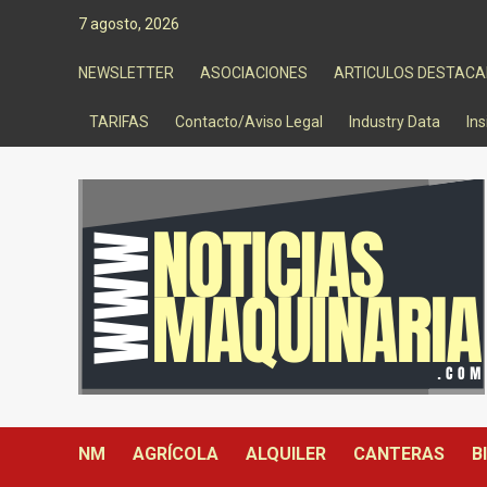
Saltar
7 agosto, 2026
al
contenido
NEWSLETTER
ASOCIACIONES
ARTICULOS DESTAC
TARIFAS
Contacto/Aviso Legal
Industry Data
Ins
NM
AGRÍCOLA
ALQUILER
CANTERAS
B