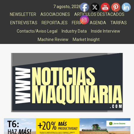
Saltar
7 agosto, 2026
al
NEWSLETTER
ASOCIACIONES
ARTICULOS DESTACADOS
contenido
ENTREVISTAS
REPORTAJES
FERIAS
AGENDA
TARIFAS
Contacto/Aviso Legal
Industry Data
Inside Interview
Machine Review
Market Insight