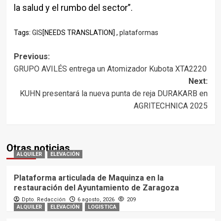
la salud y el rumbo del sector”.
Tags:
GIS
[NEEDS TRANSLATION] ,
plataformas
Post
Previous:
GRUPO AVILÉS entrega un Atomizador Kubota XTA2220
navigation
Next:
KUHN presentará la nueva punta de reja DURAKARB en
AGRITECHNICA 2025
Otras noticias
ALQUILER
ELEVACIÓN
Plataforma articulada de Maquinza en la
restauración del Ayuntamiento de Zaragoza
Dpto. Redacción
6 agosto, 2026
209
ALQUILER
ELEVACIÓN
LOGISTICA