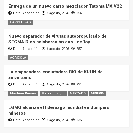
Entrega de un nuevo carro mezclador Tatoma MX V22
Dpto. Redacción
6 agosto, 2026
254
CARRETERAS
Nuevo separador de virutas autopropulsado de
SECMAIR en colaboración con LeeBoy
Dpto. Redacción
6 agosto, 2026
257
AGRÍCOLA
La empacadora-encintadora BIO de KUHN de
aniversario
Dpto. Redacción
6 agosto, 2026
231
Machine Review
Market Insight
MERCADO
MINERIA
LGMG alcanza el liderazgo mundial en dumpers
mineros
Dpto. Redacción
6 agosto, 2026
236