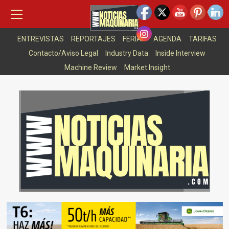
Saltar
Menú
7 agosto, 2026
principal
al
NEWSLETTER
ASOCIACIONES
ARTICULOS DESTACADOS
contenido
ENTREVISTAS
REPORTAJES
FERIAS
AGENDA
TARIFAS
Contacto/Aviso Legal
Industry Data
Inside Interview
Machine Review
Market Insight