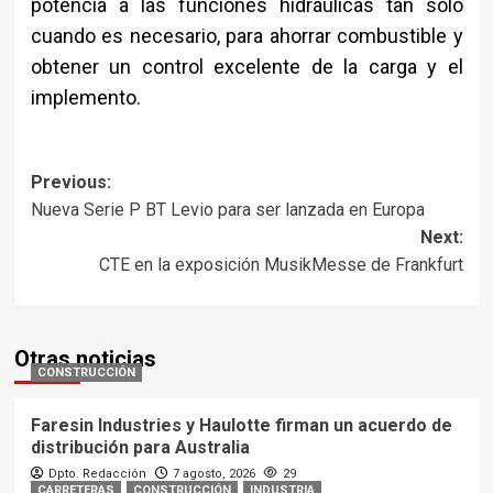
potencia a las funciones hidráulicas tan solo
cuando es necesario, para ahorrar combustible y
obtener un control excelente de la carga y el
implemento.
Post
Previous:
Nueva Serie P BT Levio para ser lanzada en Europa
navigation
Next:
CTE en la exposición MusikMesse de Frankfurt
Otras noticias
CONSTRUCCIÓN
Faresin Industries y Haulotte firman un acuerdo de
distribución para Australia
Dpto. Redacción
7 agosto, 2026
29
CARRETERAS
CONSTRUCCIÓN
INDUSTRIA