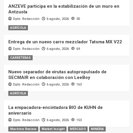
ANZEVE participa en la estabilización de un muro en
Antzuola
Dpto. Redacción
6 agosto, 2026
30
AGRÍCOLA
Entrega de un nuevo carro mezclador Tatoma MX V22
Dpto. Redacción
6 agosto, 2026
69
CARRETERAS
Nuevo separador de virutas autopropulsado de
SECMAIR en colaboración con LeeBoy
Dpto. Redacción
6 agosto, 2026
163
AGRÍCOLA
La empacadora-encintadora BIO de KUHN de
aniversario
Dpto. Redacción
6 agosto, 2026
153
Machine Review
Market Insight
MERCADO
MINERIA