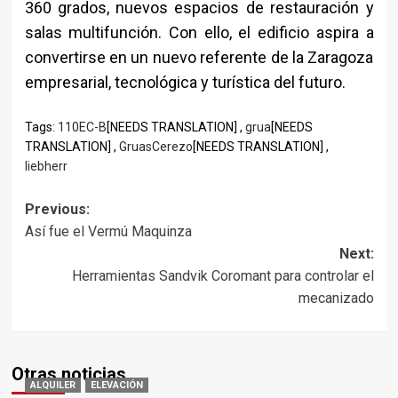
360 grados, nuevos espacios de restauración y
salas multifunción. Con ello, el edificio aspira a
convertirse en un nuevo referente de la Zaragoza
empresarial, tecnológica y turística del futuro.
Tags:
110EC-B
[NEEDS TRANSLATION] ,
grua
[NEEDS
TRANSLATION] ,
GruasCerezo
[NEEDS TRANSLATION] ,
liebherr
Post
Previous:
Así fue el Vermú Maquinza
navigation
Next:
Herramientas Sandvik Coromant para controlar el
mecanizado
Otras noticias
ALQUILER
ELEVACIÓN