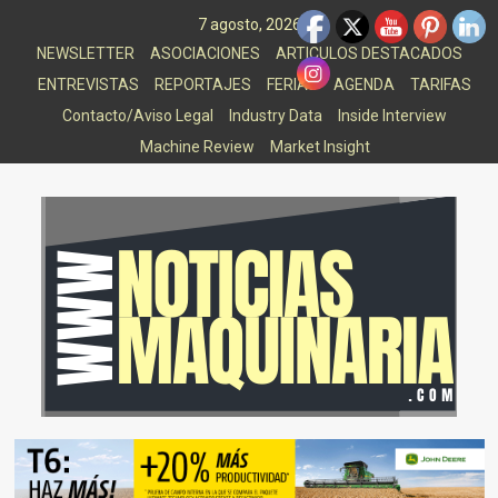
Saltar
7 agosto, 2026
al
NEWSLETTER
ASOCIACIONES
ARTICULOS DESTACADOS
contenido
ENTREVISTAS
REPORTAJES
FERIAS
AGENDA
TARIFAS
Contacto/Aviso Legal
Industry Data
Inside Interview
Machine Review
Market Insight