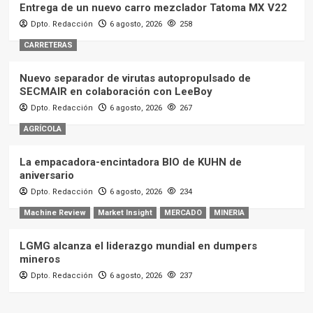
Entrega de un nuevo carro mezclador Tatoma MX V22
Dpto. Redacción
6 agosto, 2026
258
CARRETERAS
Nuevo separador de virutas autopropulsado de
SECMAIR en colaboración con LeeBoy
Dpto. Redacción
6 agosto, 2026
267
AGRÍCOLA
La empacadora-encintadora BIO de KUHN de
aniversario
Dpto. Redacción
6 agosto, 2026
234
Machine Review
Market Insight
MERCADO
MINERIA
LGMG alcanza el liderazgo mundial en dumpers
mineros
Dpto. Redacción
6 agosto, 2026
237