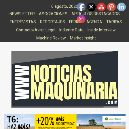
Saltar
6 agosto, 2026
al
NEWSLETTER
ASOCIACIONES
ARTICULOS DESTACADOS
contenido
ENTREVISTAS
REPORTAJES
FERIAS
AGENDA
TARIFAS
Contacto/Aviso Legal
Industry Data
Inside Interview
Machine Review
Market Insight