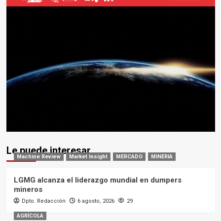
Le puede interesar
Machine Review
Market Insight
MERCADO
MINERIA
LGMG alcanza el liderazgo mundial en dumpers
mineros
Dpto. Redacción
6 agosto, 2026
29
AGRÍCOLA