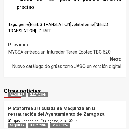
preciso
Tags:
genie
[NEEDS TRANSLATION] ,
plataforma
[NEEDS
TRANSLATION] ,
Z-45FE
Post
Previous:
MYCSA entrega un triturador Terex Ecotec TBG 620
navigation
Next:
Nuevo catálogo de grúas torre JASO en versión digital
Otras noticias
ALQUILER
ELEVACIÓN
Plataforma articulada de Maquinza en la
restauración del Ayuntamiento de Zaragoza
Dpto. Redacción
6 agosto, 2026
150
ALQUILER
ELEVACIÓN
LOGISTICA