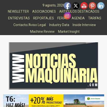
Saltar
9 agosto, 2026
al
NEWSLETTER
ASOCIACIONES
ARTICULOS DESTACADOS
contenido
ENTREVISTAS
REPORTAJES
FERIAS
AGENDA
TARIFAS
Contacto/Aviso Legal
Industry Data
Inside Interview
Machine Review
Market Insight