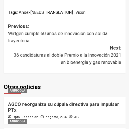
Tags:
Andex
[NEEDS TRANSLATION] ,
Vicon
Post
Previous:
Wirtgen cumple 60 años de innovación con sólida
navigation
trayectoria
Next:
36 candidaturas al doble Premio a la Innovación 2021
en bioenergía y gas renovable
Otras noticias
AGRÍCOLA
AGCO reorganiza su cúpula directiva para impulsar
PTx
Dpto. Redacción
7 agosto, 2026
312
AGRÍCOLA