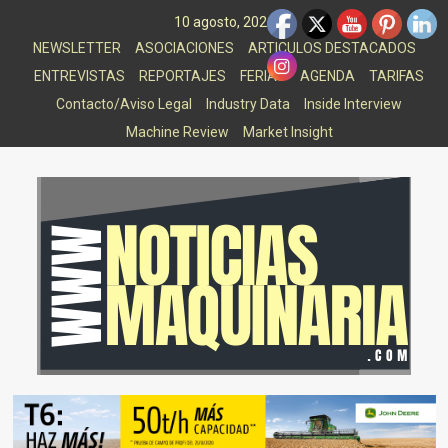
Saltar
10 agosto, 2026
al
NEWSLETTER
ASOCIACIONES
ARTICULOS DESTACADOS
contenido
ENTREVISTAS
REPORTAJES
FERIAS
AGENDA
TARIFAS
Contacto/Aviso Legal
Industry Data
Inside Interview
Machine Review
Market Insight